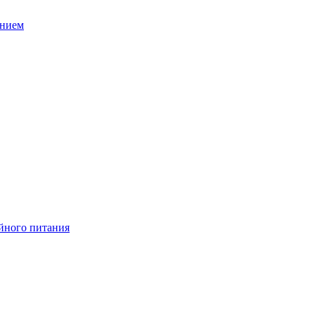
ением
йного питания