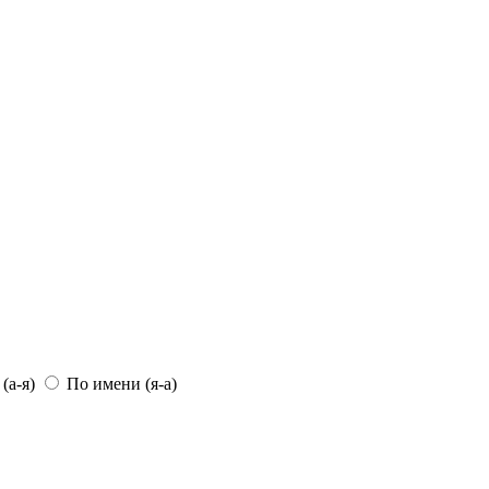
(а-я)
По имени (я-а)