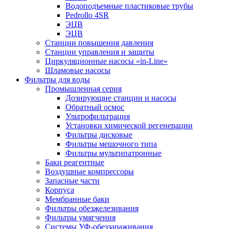
Водоподъемные пластиковые трубы
Pedrollo 4SR
ЭЦВ
ЭЦВ
Станции повышения давления
Станции управления и защиты
Циркуляционные насосы «in-Line»
Шламовые насосы
Фильтры для воды
Промышленная серия
Дозирующие станции и насосы
Обратный осмос
Ультрофильтрация
Установки химической регенерации
Фильтры дисковые
Фильтры мешочного типа
Фильтры мультипатронные
Баки реагентные
Воздушные компрессоры
Запасные части
Корпуса
Мембранные баки
Фильтры обезжелезивания
Фильтры умягчения
Системы УФ-обеззараживания