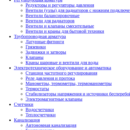
Редукторы и регуляторы давления
Вентили (узлы) для радиаторов с нижним подключ
Вентили балансировочные
Вентили для радиаторов
Вентили и клапаны смесительные
Вентили и краны для бытовой техники
Трубопроводная арматура
Латунные фитинги
Грязевики
Задвижки и затворы
Клапаны
Краны шаровые и вентили для воды
Электротехническое оборудование и автоматика
Станции частотного регулирования
Реле давления и протока
Манометры, термометры, термоманометры
Термостаты
Стабилизаторы напряжения и источники бесперебо
Электромагнитные клапаны
Счетчики
Водосчетчики
Теплосчетчики
Канализация
Автономная канализация