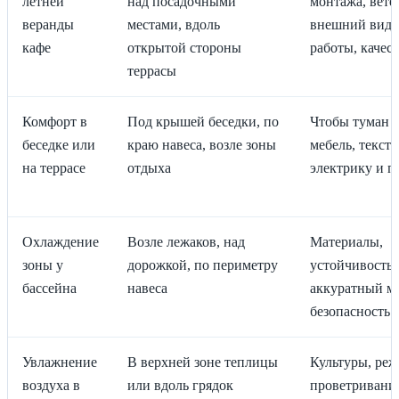
летней
над посадочными
монтажа, вете
веранды
местами, вдоль
внешний вид,
кафе
открытой стороны
работы, качес
террасы
Комфорт в
Под крышей беседки, по
Чтобы туман 
беседке или
краю навеса, возле зоны
мебель, тексти
на террасе
отдыха
электрику и п
Охлаждение
Возле лежаков, над
Материалы,
зоны у
дорожкой, по периметру
устойчивость к
бассейна
навеса
аккуратный м
безопасность 
Увлажнение
В верхней зоне теплицы
Культуры, ре
воздуха в
или вдоль грядок
проветривани