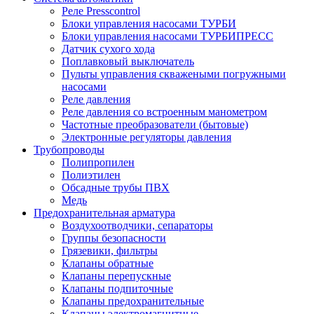
Реле Presscontrol
Блоки управления насосами ТУРБИ
Блоки управления насосами ТУРБИПРЕСС
Датчик сухого хода
Поплавковый выключатель
Пульты управления скважеными погружными
насосами
Реле давления
Реле давления со встроенным манометром
Частотные преобразователи (бытовые)
Электронные регуляторы давления
Трубопроводы
Полипропилен
Полиэтилен
Обсадные трубы ПВХ
Медь
Предохранительная арматура
Воздухоотводчики, сепараторы
Группы безопасности
Грязевики, фильтры
Клапаны обратные
Клапаны перепускные
Клапаны подпиточные
Клапаны предохранительные
Клапаны электромагнитные