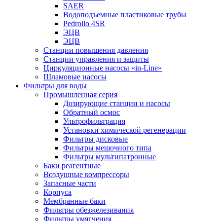
SAER
Водоподъемные пластиковые трубы
Pedrollo 4SR
ЭЦВ
ЭЦВ
Станции повышения давления
Станции управления и защиты
Циркуляционные насосы «in-Line»
Шламовые насосы
Фильтры для воды
Промышленная серия
Дозирующие станции и насосы
Обратный осмос
Ультрофильтрация
Установки химической регенерации
Фильтры дисковые
Фильтры мешочного типа
Фильтры мультипатронные
Баки реагентные
Воздушные компрессоры
Запасные части
Корпуса
Мембранные баки
Фильтры обезжелезивания
Фильтры умягчения