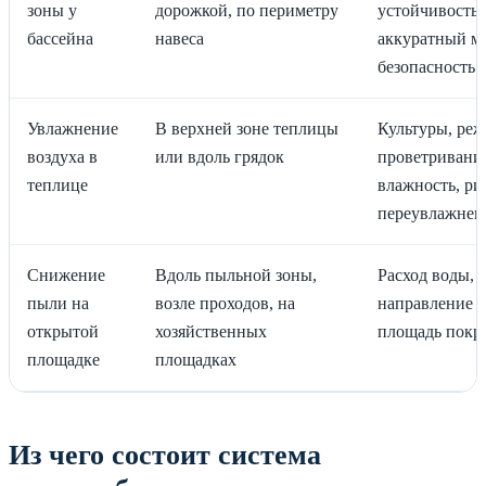
зоны у
дорожкой, по периметру
устойчивость к
бассейна
навеса
аккуратный м
безопасность 
Увлажнение
В верхней зоне теплицы
Культуры, ре
воздуха в
или вдоль грядок
проветривани
теплице
влажность, ри
переувлажнен
Снижение
Вдоль пыльной зоны,
Расход воды,
пыли на
возле проходов, на
направление в
открытой
хозяйственных
площадь покр
площадке
площадках
Из чего состоит система