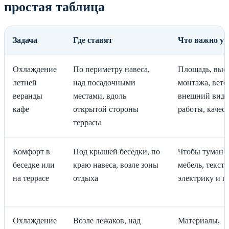
простая таблица
Задача
Где ставят
Что важно уч
Охлаждение
По периметру навеса,
Площадь, выс
летней
над посадочными
монтажа, вете
веранды
местами, вдоль
внешний вид,
кафе
открытой стороны
работы, качес
террасы
Комфорт в
Под крышей беседки, по
Чтобы туман 
беседке или
краю навеса, возле зоны
мебель, тексти
на террасе
отдыха
электрику и п
Охлаждение
Возле лежаков, над
Материалы,