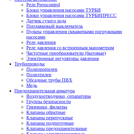
Реле Presscontrol
Блоки управления насосами ТУРБИ
Блоки управления насосами ТУРБИПРЕСС
Датчик сухого хода
Поплавковый выключатель
Пульты управления скважеными погружными
насосами
Реле давления
Реле давления со встроенным манометром
Частотные преобразователи (бытовые)
Электронные регуляторы давления
Трубопроводы
Полипропилен
Полиэтилен
Обсадные трубы ПВХ
Медь
Предохранительная арматура
Воздухоотводчики, сепараторы
Группы безопасности
Грязевики, фильтры
Клапаны обратные
Клапаны перепускные
Клапаны подпиточные
Клапаны предохранительные
Клапаны электромагнитные