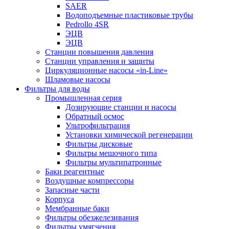
SAER
Водоподъемные пластиковые трубы
Pedrollo 4SR
ЭЦВ
ЭЦВ
Станции повышения давления
Станции управления и защиты
Циркуляционные насосы «in-Line»
Шламовые насосы
Фильтры для воды
Промышленная серия
Дозирующие станции и насосы
Обратный осмос
Ультрофильтрация
Установки химической регенерации
Фильтры дисковые
Фильтры мешочного типа
Фильтры мультипатронные
Баки реагентные
Воздушные компрессоры
Запасные части
Корпуса
Мембранные баки
Фильтры обезжелезивания
Фильтры умягчения