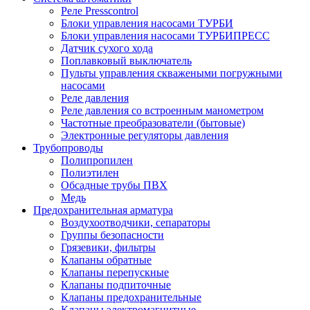
Реле Presscontrol
Блоки управления насосами ТУРБИ
Блоки управления насосами ТУРБИПРЕСС
Датчик сухого хода
Поплавковый выключатель
Пульты управления скважеными погружными
насосами
Реле давления
Реле давления со встроенным манометром
Частотные преобразователи (бытовые)
Электронные регуляторы давления
Трубопроводы
Полипропилен
Полиэтилен
Обсадные трубы ПВХ
Медь
Предохранительная арматура
Воздухоотводчики, сепараторы
Группы безопасности
Грязевики, фильтры
Клапаны обратные
Клапаны перепускные
Клапаны подпиточные
Клапаны предохранительные
Клапаны электромагнитные