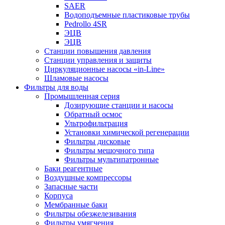
SAER
Водоподъемные пластиковые трубы
Pedrollo 4SR
ЭЦВ
ЭЦВ
Станции повышения давления
Станции управления и защиты
Циркуляционные насосы «in-Line»
Шламовые насосы
Фильтры для воды
Промышленная серия
Дозирующие станции и насосы
Обратный осмос
Ультрофильтрация
Установки химической регенерации
Фильтры дисковые
Фильтры мешочного типа
Фильтры мультипатронные
Баки реагентные
Воздушные компрессоры
Запасные части
Корпуса
Мембранные баки
Фильтры обезжелезивания
Фильтры умягчения