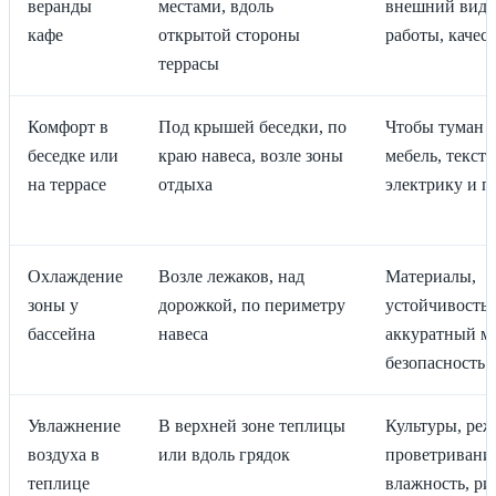
веранды
местами, вдоль
внешний вид,
кафе
открытой стороны
работы, качес
террасы
Комфорт в
Под крышей беседки, по
Чтобы туман 
беседке или
краю навеса, возле зоны
мебель, тексти
на террасе
отдыха
электрику и п
Охлаждение
Возле лежаков, над
Материалы,
зоны у
дорожкой, по периметру
устойчивость к
бассейна
навеса
аккуратный м
безопасность 
Увлажнение
В верхней зоне теплицы
Культуры, ре
воздуха в
или вдоль грядок
проветривани
теплице
влажность, ри