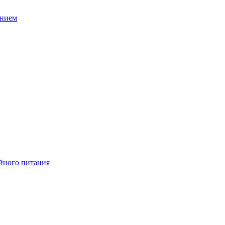
ением
йного питания