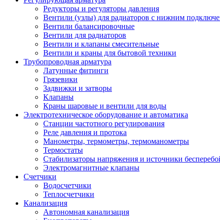
Редукторы и регуляторы давления
Вентили (узлы) для радиаторов с нижним подключ
Вентили балансировочные
Вентили для радиаторов
Вентили и клапаны смесительные
Вентили и краны для бытовой техники
Трубопроводная арматура
Латунные фитинги
Грязевики
Задвижки и затворы
Клапаны
Краны шаровые и вентили для воды
Электротехническое оборудование и автоматика
Станции частотного регулирования
Реле давления и протока
Манометры, термометры, термоманометры
Термостаты
Стабилизаторы напряжения и источники бесперебо
Электромагнитные клапаны
Счетчики
Водосчетчики
Теплосчетчики
Канализация
Автономная канализация