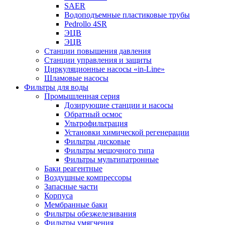
SAER
Водоподъемные пластиковые трубы
Pedrollo 4SR
ЭЦВ
ЭЦВ
Станции повышения давления
Станции управления и защиты
Циркуляционные насосы «in-Line»
Шламовые насосы
Фильтры для воды
Промышленная серия
Дозирующие станции и насосы
Обратный осмос
Ультрофильтрация
Установки химической регенерации
Фильтры дисковые
Фильтры мешочного типа
Фильтры мультипатронные
Баки реагентные
Воздушные компрессоры
Запасные части
Корпуса
Мембранные баки
Фильтры обезжелезивания
Фильтры умягчения