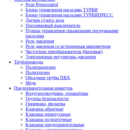
Реле Presscontrol
Блоки управления насосами ТУРБИ
Блоки управления насосами ТУРБИПРЕСС
Датчик сухого хода
Поплавковый выключатель
Пульты управления скважеными погружными
насосами
Реле давления
Реле давления со встроенным манометром
Частотные преобразователи (бытовые)
Электронные регуляторы давления
Трубопроводы
Полипропилен
Полиэтилен
Обсадные трубы ПВХ
Медь
Предохранительная арматура
Воздухоотводчики, сепараторы
Группы безопасности
Грязевики, фильтры
Клапаны обратные
Клапаны перепускные
Клапаны подпиточные
Клапаны предохранительные
Клапаны электромагнитные