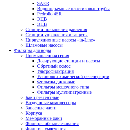
SAER
Водоподъемные пластиковые трубы
Pedrollo 4SR
ЭЦВ
ЭЦВ
Станции повышения давления
Станции управления и защиты
Циркуляционные насосы «in-Line»
Шламовые насосы
Фильтры для воды
Промышленная серия
Дозирующие станции и насосы
Обратный осмос
Ультрофильтрация
Установки химической регенерации
Фильтры дисковые
Фильтры мешочного типа
Фильтры мультипатронные
Баки реагентные
Воздушные компрессоры
Запасные части
Корпуса
Мембранные баки
Фильтры обезжелезивания
Фильтры умягчения