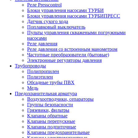
Реле Presscontrol
Блоки управления насосами ТУРБИ
Блоки управления насосами ТУРБИПРЕСС
Датчик сухого хода
Поплавковый выключатель
Пульты управления скважеными погружными
насосами
Реле давления
Реле давления со встроенным манометром
Частотные преобразователи (бытовые)
Электронные регуляторы давления
Трубопроводы
Полипропилен
Полиэтилен
Обсадные трубы ПВХ
Медь
Предохранительная арматура
Воздухоотводчики, сепараторы
Группы безопасности
Грязевики, фильтры
Клапаны обратные
Клапаны перепускные
Клапаны подпиточные
Клапаны предохранительные
Клапаны электромагнитные