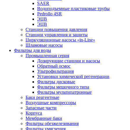
SAER
Водоподъемные пластиковые трубы
Pedrollo 4SR
ЭЦВ
ЭЦВ
Станции повышения давления
Станции управления и защиты
Циркуляционные насосы «in-Line»
Шламовые насосы
Фильтры для воды
Промышленная серия
Дозирующие станции и насосы
Обратный осмос
Ультрофильтрация
Установки химической регенерации
Фильтры дисковые
Фильтры мешочного типа
Фильтры мультипатронные
Баки реагентные
Воздушные компрессоры
Запасные части
Корпуса
Мембранные баки
Фильтры обезжелезивания
Фильтры умягчения