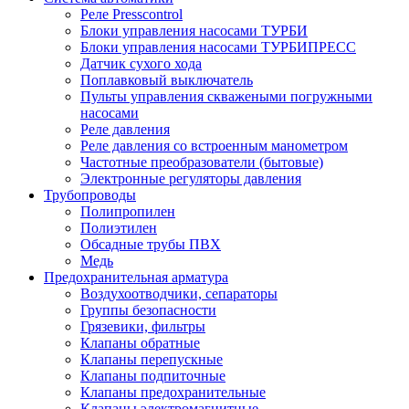
Реле Presscontrol
Блоки управления насосами ТУРБИ
Блоки управления насосами ТУРБИПРЕСС
Датчик сухого хода
Поплавковый выключатель
Пульты управления скважеными погружными
насосами
Реле давления
Реле давления со встроенным манометром
Частотные преобразователи (бытовые)
Электронные регуляторы давления
Трубопроводы
Полипропилен
Полиэтилен
Обсадные трубы ПВХ
Медь
Предохранительная арматура
Воздухоотводчики, сепараторы
Группы безопасности
Грязевики, фильтры
Клапаны обратные
Клапаны перепускные
Клапаны подпиточные
Клапаны предохранительные
Клапаны электромагнитные