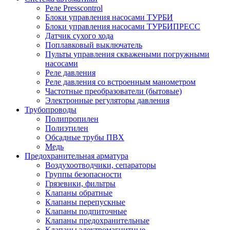
Реле Presscontrol
Блоки управления насосами ТУРБИ
Блоки управления насосами ТУРБИПРЕСС
Датчик сухого хода
Поплавковый выключатель
Пульты управления скважеными погружными
насосами
Реле давления
Реле давления со встроенным манометром
Частотные преобразователи (бытовые)
Электронные регуляторы давления
Трубопроводы
Полипропилен
Полиэтилен
Обсадные трубы ПВХ
Медь
Предохранительная арматура
Воздухоотводчики, сепараторы
Группы безопасности
Грязевики, фильтры
Клапаны обратные
Клапаны перепускные
Клапаны подпиточные
Клапаны предохранительные
Клапаны электромагнитные