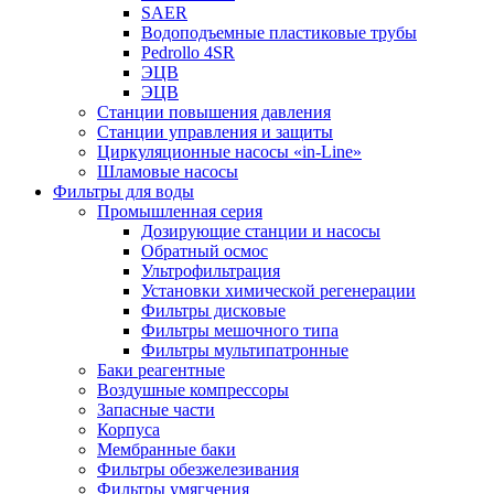
SAER
Водоподъемные пластиковые трубы
Pedrollo 4SR
ЭЦВ
ЭЦВ
Станции повышения давления
Станции управления и защиты
Циркуляционные насосы «in-Line»
Шламовые насосы
Фильтры для воды
Промышленная серия
Дозирующие станции и насосы
Обратный осмос
Ультрофильтрация
Установки химической регенерации
Фильтры дисковые
Фильтры мешочного типа
Фильтры мультипатронные
Баки реагентные
Воздушные компрессоры
Запасные части
Корпуса
Мембранные баки
Фильтры обезжелезивания
Фильтры умягчения